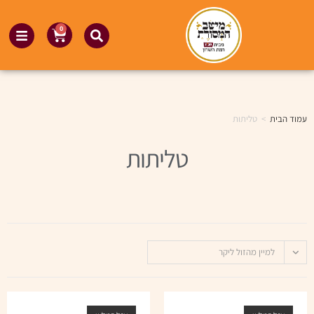
0
עמוד הבית
>
טליתות
טליתות
למיין מהזול ליקר