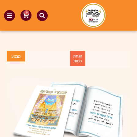
0
הנחת
מבצע
כמות