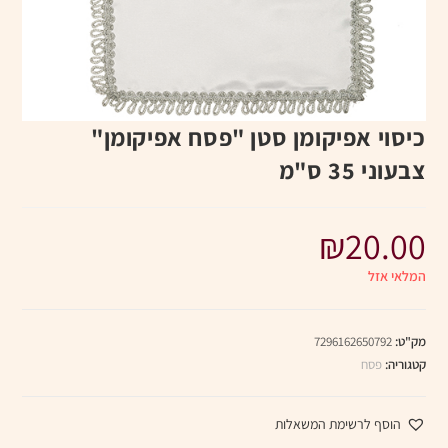
כיסוי אפיקומן סטן "פסח אפיקומן"
צבעוני 35 ס"מ
₪
20.00
המלאי אזל
מק"ט:
7296162650792
קטגוריה:
פסח
הוסף לרשימת המשאלות